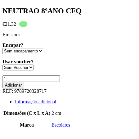
NEUTRAO 8ºANO CFQ
€
21.32
Em stock
Encapar?
Usar voucher?
Quantidade
de
Adicionar
NEUTRAO
REF:
9789720328717
8ºANO
CFQ
Informação adicional
Dimensões (C x L x A)
2 cm
Marca
Escolares