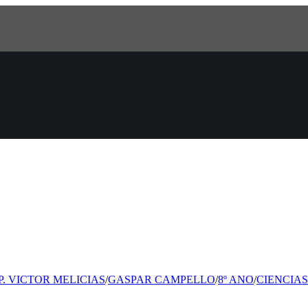
P. VICTOR MELICIAS
/
GASPAR CAMPELLO
/
8º ANO
/
CIENCIAS