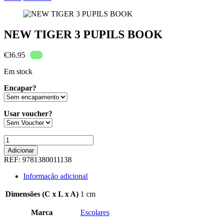
NEW TIGER 3 PUPILS BOOK
€
36.95
Em stock
Encapar?
Usar voucher?
Quantidade
de
Adicionar
NEW
REF:
9781380011138
TIGER
3
Informação adicional
PUPILS
BOOK
Dimensões (C x L x A)
1 cm
Marca
Escolares