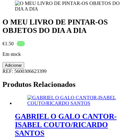
O MEU LIVRO DE PINTAR-OS
OBJETOS DO DIA A DIA
€
1.50
Em stock
Quantidade
Adicionar
de
REF:
5600306623399
O
MEU
Produtos Relacionados
LIVRO
DE
PINTAR-
OS
OBJETOS
DO
GABRIEL O GALO CANTOR-
DIA
ISABEL COUTO/RICARDO
A
DIA
SANTOS