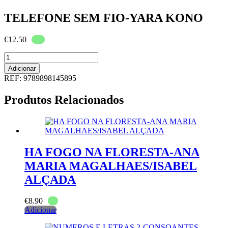
TELEFONE SEM FIO-YARA KONO
€
12.50
Quantidade
de
Adicionar
TELEFONE
REF:
9789898145895
SEM
FIO-
Produtos Relacionados
YARA
KONO
HA FOGO NA FLORESTA-ANA
MARIA MAGALHAES/ISABEL
ALÇADA
€
8.90
Adicionar