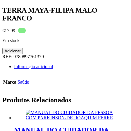
TERRA MAYA-FILIPA MALO
FRANCO
€
17.99
Em stock
Quantidade
Adicionar
de
REF:
9789897761379
TERRA
MAYA-
Informação adicional
FILIPA
MALO
FRANCO
Marca
Saúde
Produtos Relacionados
MANUAL DO CUIDADOR DA