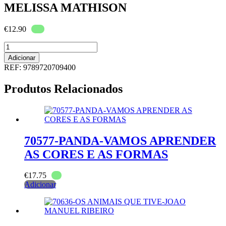
MELISSA MATHISON
€
12.90
Quantidade
de
Adicionar
70940-
REF:
9789720709400
E.T.
O
Produtos Relacionados
EXTRATERRESTRE-
MELISSA
MATHISON
70577-PANDA-VAMOS APRENDER
AS CORES E AS FORMAS
€
17.75
Adicionar