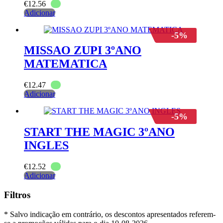
€
12.56
Adicionar
-5%
MISSAO ZUPI 3ºANO
MATEMATICA
€
12.47
Adicionar
-5%
START THE MAGIC 3ºANO
INGLES
€
12.52
Adicionar
Filtros
* Salvo indicação em contrário, os descontos apresentados referem-