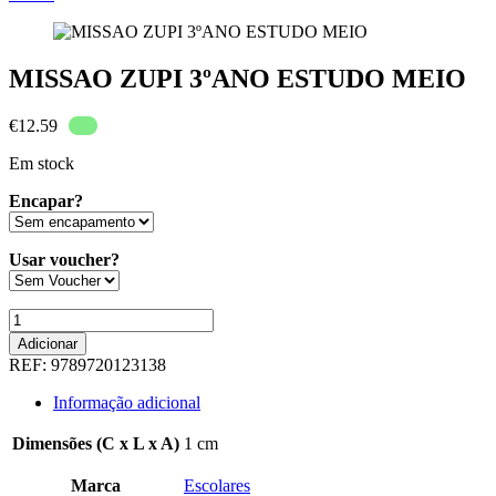
MISSAO ZUPI 3ºANO ESTUDO MEIO
€
12.59
Em stock
Encapar?
Usar voucher?
Quantidade
de
Adicionar
MISSAO
REF:
9789720123138
ZUPI
3ºANO
Informação adicional
ESTUDO
MEIO
Dimensões (C x L x A)
1 cm
Marca
Escolares