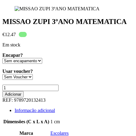
MISSAO ZUPI 3ºANO MATEMATICA
€
12.47
Em stock
Encapar?
Usar voucher?
Quantidade
de
Adicionar
MISSAO
REF:
9789720132413
ZUPI
3ºANO
Informação adicional
MATEMATICA
Dimensões (C x L x A)
1 cm
Marca
Escolares