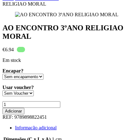
RELIGIAO MORAL
AO ENCONTRO 3ºANO RELIGIAO
MORAL
€
6.94
Em stock
Encapar?
Usar voucher?
Quantidade
de
Adicionar
AO
REF:
9789898822451
ENCONTRO
3ºANO
Informação adicional
RELIGIAO
MORAL
Dimensões (C x L x A)
1 cm